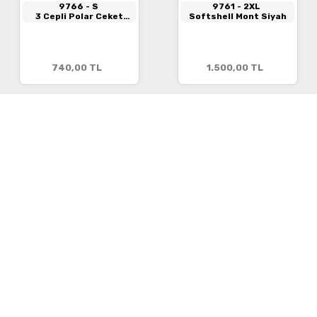
9766
- S
9761
- 2XL
3 Cepli Polar Ceket
Softshell Mont Siyah
Siyah
740,00
TL
1.500,00
TL