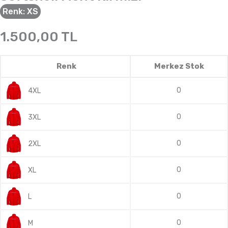
Renk:
XS
1.500,00
TL
Renk
Merkez Stok
0
4XL
0
3XL
0
2XL
0
XL
0
L
0
M