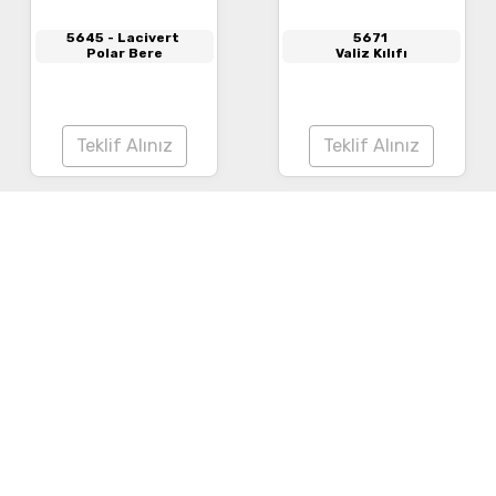
5645
- Lacivert
5671
Polar Bere
Valiz Kılıfı
Teklif Alınız
Teklif Alınız