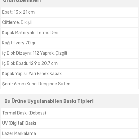
Ürün Özellikleri
Ebat
:
13 x 21 cm
Ciltleme
:
Dikişli
Kapak Materyali
:
Termo Deri
Kağıt
:
Ivory 70 gr
İç Blok Dizaynı
:
112 Yaprak, Çizgili
İç Blok Ebadı
:
12.9 x 20.7 cm
Kapak Yapısı
:
Yarı Esnek Kapak
Şerit
:
6 mm Kendi Renginde Saten
Bu Ürüne Uygulanabilen Baskı Tipleri
Termal Baskı (Deboss)
UV (Digital) Baskı
Lazer Markalama