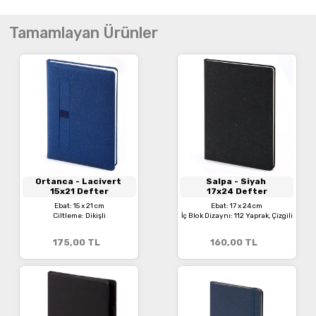
Tamamlayan Ürünler
Ortanca
- Lacivert
Salpa
- Siyah
15x21 Defter
17x24 Defter
Ebat: 15 x 21 cm
Ebat: 17 x 24 cm
Ciltleme: Dikişli
İç Blok Dizaynı: 112 Yaprak, Çizgili
175,00
TL
160,00
TL