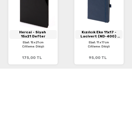
Hercai
- Siyah
Kızılcık Eko 11x17
-
15x21 Defter
Lacivert (ND-400)
Termo Deri, Lastikli
Ebat: 15 x 21 cm
Ebat: 11 x 17 cm
Defter
Ciltleme: Dikişli
Ciltleme: Dikişli
175,00
TL
95,00
TL