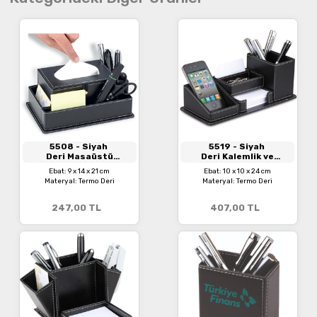
5508
- Siyah
5519
- Siyah
Deri Masaüstü
Deri Kalemlik ve
Organizer
Kartvizitlik
Ebat: 9 x 14 x 21 cm
Ebat: 10 x 10 x 24 cm
Materyal: Termo Deri
Materyal: Termo Deri
247,00
TL
407,00
TL