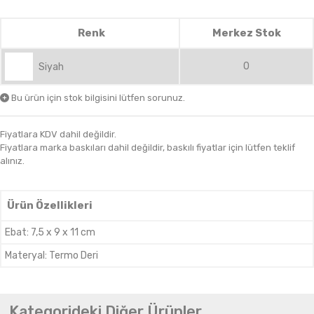
Renk
Merkez Stok
0
Siyah
Bu ürün için stok bilgisini lütfen sorunuz.
Fiyatlara KDV dahil değildir.
Fiyatlara marka baskıları dahil değildir, baskılı fiyatlar için lütfen teklif
alınız.
Ürün Özellikleri
Ebat
:
7,5 x 9 x 11 cm
Materyal
:
Termo Deri
Kategorideki Diğer Ürünler