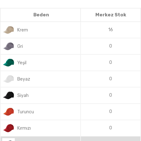
Beden
Merkez Stok
16
Krem
0
Gri
0
Yeşil
0
Beyaz
0
Siyah
0
Turuncu
0
Kırmızı