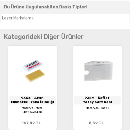
Bu Ürüne Uygulanabilen Baskı Tipleri
Lazer Markalama
Kategorideki Diğer Ürünler
9356
- Altın
9359
- Şeffaf
Mıknatıslı Yaka İsimliği
Yatay Kart Kabı
Materyal: Metal
Materyal: Plastik
Ebat: 6,3 x 4 cm
167,82
TL
8,39
TL