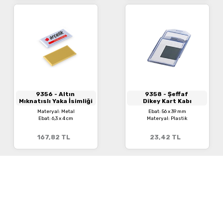
9356
- Altın
9358
- Şeffaf
Mıknatıslı Yaka İsimliği
Dikey Kart Kabı
Materyal: Metal
Ebat: 56 x 39 mm
Ebat: 6,3 x 4 cm
Materyal: Plastik
167,82
TL
23,42
TL