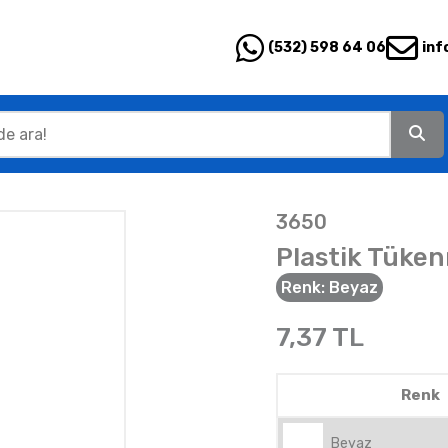
(532) 598 64 06
inf
3650
Plastik Tüke
Renk:
Beyaz
7,37
TL
Renk
Beyaz