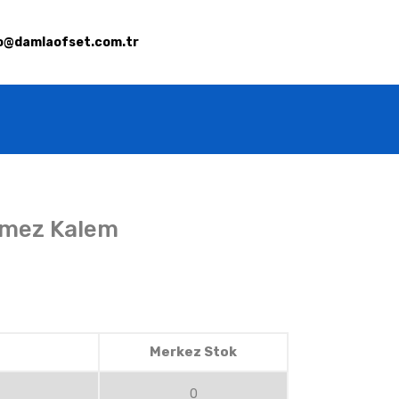
o@damlaofset.com.tr
nmez Kalem
Merkez Stok
0