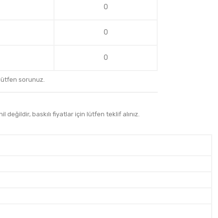
0
0
0
 lütfen sorunuz.
 değildir, baskılı fiyatlar için lütfen teklif alınız.