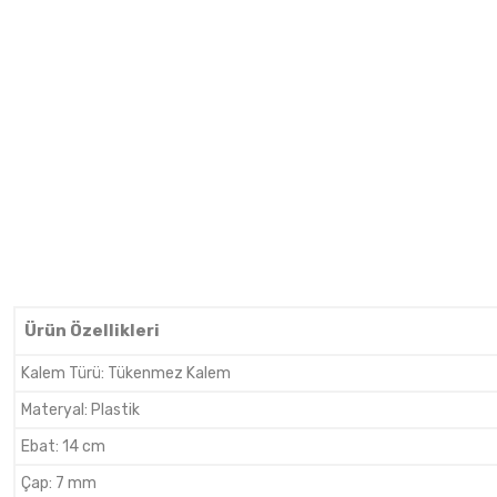
Ürün Özellikleri
Kalem Türü
:
Tükenmez Kalem
Materyal
:
Plastik
Ebat
:
14 cm
Çap
:
7 mm