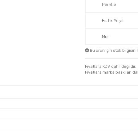
Pembe
Fıstık Yeşili
Mor
Bu ürün için stok bilgisini
Fiyatlara KDV dahil değildir.
Fiyatlara marka baskıları dahil