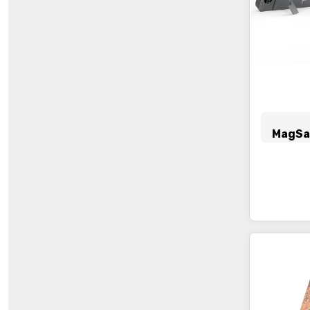
MagSaf
Ka