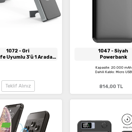
1072
- Gri
1047
- Siyah
e Uyumlu 3'ü 1 Arada
Powerbank
blosuz Powerbank
Kapasite: 20.000 mAh
Dahili Kablo: Micro US
Teklif Alınız
814,00
TL