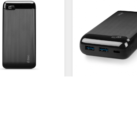
2038
- Siyah
2039
- Siyah
Powerslim Powerbank
Ttec Powerslim Taşınab
Aleti
Kapasite: 10.000 mAh
Kapasite: 20.000 mAh
Ebat: 12,9 x 6,9 x 1,5 cm
Ebat: 12,9 x 6,9 x 2,7 c
2.500,00
TL
3.200,00
TL