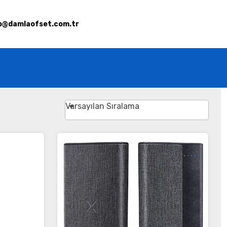
o@damlaofset.com.tr
Varsayılan Sıralama