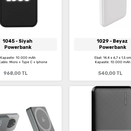
1045
- Siyah
1029
- Beyaz
Powerbank
Powerbank
Kapasite: 10.000 mAh
Ebat: 14,4 x 6,7 x 1,5 c
Kablo: Micro + Type C + Iphone
Kapasite: 10.000 mAh
968,00
TL
540,00
TL