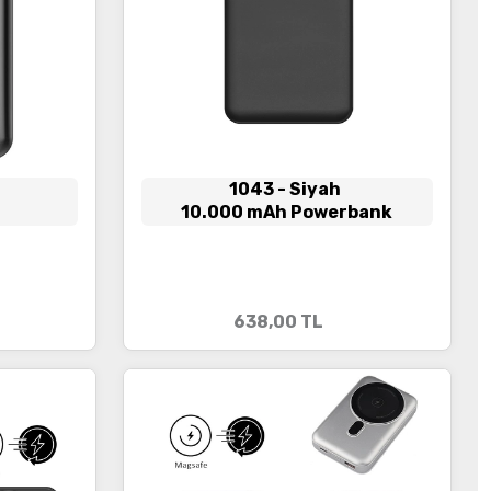
1043
- Siyah
10.000 mAh Powerbank
B
638,00
TL