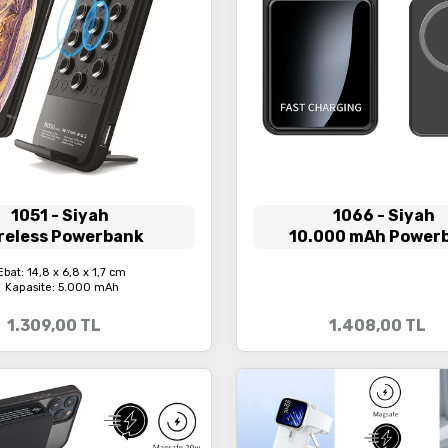
1051
- Siyah
1066
- Siyah
reless Powerbank
10.000 mAh Power
Ebat: 14,8 x 6,8 x 1,7 cm
Kapasite: 5.000 mAh
1.309,00
TL
1.408,00
TL