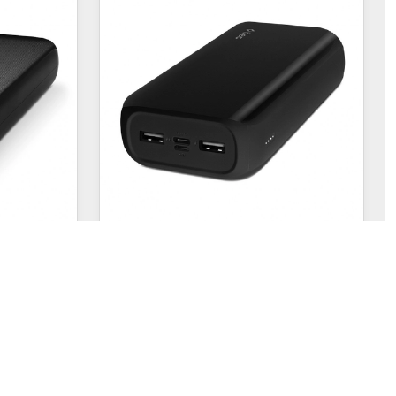
2040
- Siyah
ilir Şarj
Ttec Recharger Ultra
Powerbank
Kapasite: 30.000 mAh
m
Ebat: 15 x 7,7 x 4 cm
4.600,00
TL