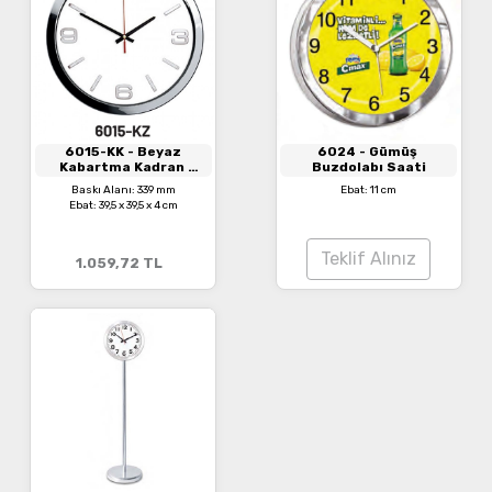
6015-KK
- Beyaz
6024
- Gümüş
Kabartma Kadran
Buzdolabı Saati
Metal Duvar Saati
Baskı Alanı: 339 mm
Ebat: 11 cm
Ebat: 39,5 x 39,5 x 4 cm
Teklif Alınız
1.059,72
TL