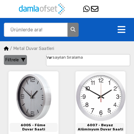
/
Metal Duvar Saatleri
Varsayılan Sıralama
Filtrele
6005
- Füme
6007
- Beyaz
Duvar Saati
Alüminyum Duvar Saati