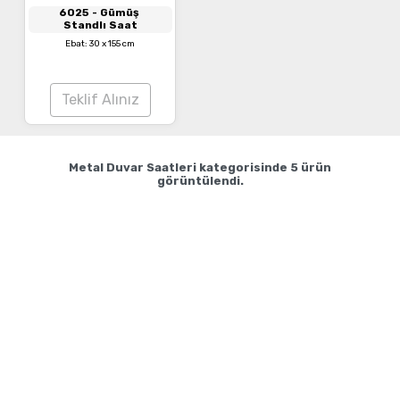
6025
- Gümüş
Standlı Saat
Ebat: 30 x 155 cm
Teklif Alınız
Metal Duvar Saatleri
kategorisinde
5
ürün
görüntülendi.