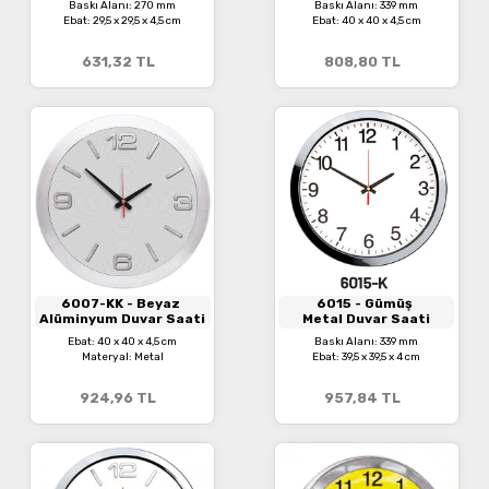
Baskı Alanı: 270 mm
Baskı Alanı: 339 mm
Ebat: 29,5 x 29,5 x 4,5 cm
Ebat: 40 x 40 x 4,5 cm
631,32
TL
808,80
TL
6007-KK
- Beyaz
6015
- Gümüş
Alüminyum Duvar Saati
Metal Duvar Saati
Ebat: 40 x 40 x 4,5 cm
Baskı Alanı: 339 mm
Materyal: Metal
Ebat: 39,5 x 39,5 x 4 cm
924,96
TL
957,84
TL